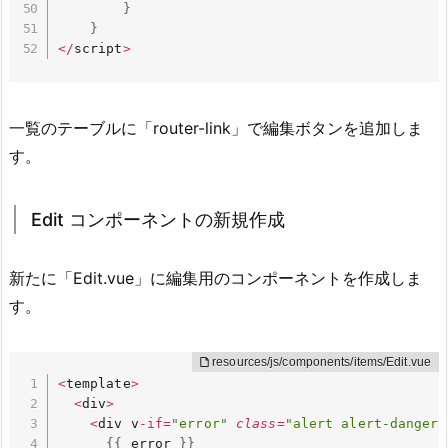
}
}
<
/
script
>
一覧のテーブルに「router-link」で編集ボタンを追加しま
す。
Edit コンポーネントの新規作成
新たに「Edit.vue」に編集用のコンポーネントを作成しま
す。
<
template
>
<
div
>
<
div v
-
if
=
"error"
class
=
"alert alert-danger"
{
{
 error 
}
}