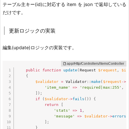
テーブル主キー(id)に対応する item を json で返却している
だけです。
更新ロジックの実装
編集(update)ロジックの実装です。
public
function
update
(
Request 
$request
,
$id
{
$validator
=
 Validator
:
:
make
(
$request
-
>
a
'item_name'
=
>
'required|max:255'
,
]
)
;
if
(
$validator
-
>
fails
(
)
)
{
return
[
'stats'
=
>
1
,
'message'
=
>
$validator
-
>
errors
(
]
;
}