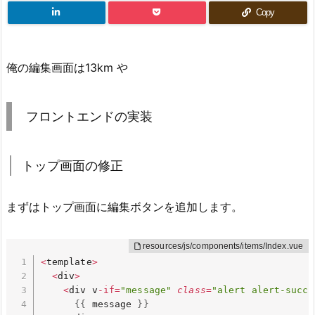
Copy
俺の編集画面は13km や
フロントエンドの実装
トップ画面の修正
まずはトップ画面に編集ボタンを追加します。
<
template
>
<
div
>
<
div v
-
if
=
"message"
class
=
"alert alert-succe
{
{
 message 
}
}