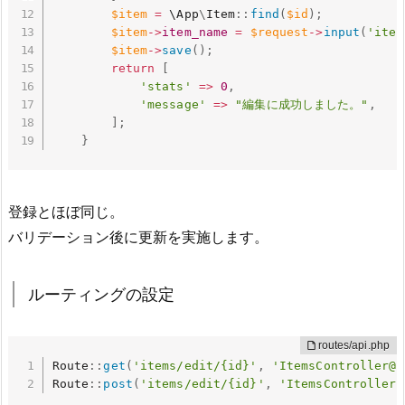
$item
=
 \
App
\
Item
:
:
find
(
$id
)
;
$item
-
>
item_name
=
$request
-
>
input
(
'item
$item
-
>
save
(
)
;
return
[
'stats'
=
>
0
,
'message'
=
>
"編集に成功しました。"
,
]
;
}
登録とほぼ同じ。
バリデーション後に更新を実施します。
ルーティングの設定
Route
:
:
get
(
'items/edit/{id}'
,
'ItemsController@e
Route
:
:
post
(
'items/edit/{id}'
,
'ItemsController@