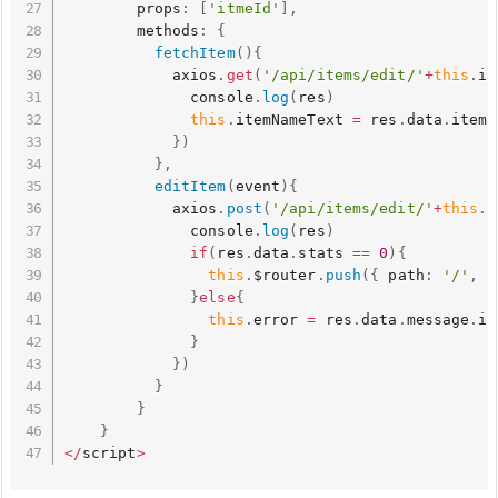
        props
:
[
'itmeId'
]
,
        methods
:
{
fetchItem
(
)
{
            axios
.
get
(
'/api/items/edit/'
+
this
.
it
              console
.
log
(
res
)
this
.
itemNameText 
=
 res
.
data
.
item_
}
)
}
,
editItem
(
event
)
{
            axios
.
post
(
'/api/items/edit/'
+
this
.
i
              console
.
log
(
res
)
if
(
res
.
data
.
stats 
==
0
)
{
this
.
$router
.
push
(
{
 path
:
'/'
,
 q
}
else
{
this
.
error 
=
 res
.
data
.
message
.
it
}
}
)
}
}
}
<
/
script
>