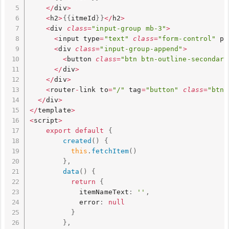
<
/
div
>
<
h2
>
{
{
itmeId
}
}
<
/
h2
>
<
div 
class
=
"input-group mb-3"
>
<
input type
=
"text"
class
=
"form-control"
 pl
<
div 
class
=
"input-group-append"
>
<
button 
class
=
"btn btn-outline-secondary
<
/
div
>
<
/
div
>
<
router
-
link to
=
"/"
 tag
=
"button"
class
=
"btn 
<
/
div
>
<
/
template
>
<
script
>
export
default
{
created
(
)
{
this
.
fetchItem
(
)
}
,
data
(
)
{
return
{
            itemNameText
:
''
,
            error
:
null
}
}
,