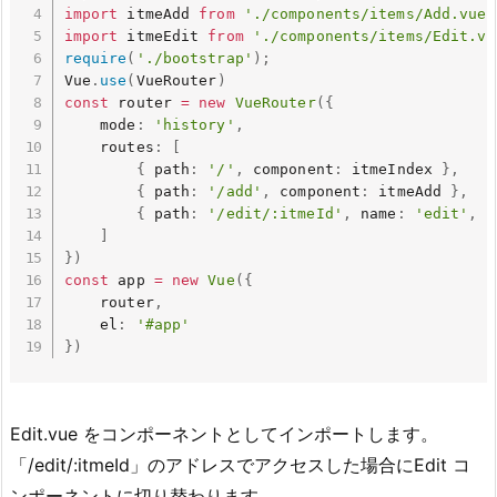
import
 itmeAdd 
from
'./components/items/Add.vue'
import
 itmeEdit 
from
'./components/items/Edit.vu
require
(
'./bootstrap'
)
;
Vue
.
use
(
VueRouter
)
const
 router 
=
new
VueRouter
(
{
    mode
:
'history'
,
    routes
:
[
{
 path
:
'/'
,
 component
:
 itmeIndex 
}
,
{
 path
:
'/add'
,
 component
:
 itmeAdd 
}
,
{
 path
:
'/edit/:itmeId'
,
 name
:
'edit'
,
 c
]
}
)
const
 app 
=
new
Vue
(
{
    router
,
    el
:
'#app'
}
)
Edit.vue をコンポーネントとしてインポートします。
「/edit/:itmeId」のアドレスでアクセスした場合にEdit コ
ンポーネントに切り替わります。