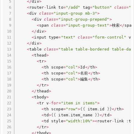
<
/
div
>
<
router
-
link to
=
"/add"
 tag
=
"button"
class
=
"b
<
div 
class
=
"input-group mb-3"
>
<
div 
class
=
"input-group-prepend"
>
<
span 
class
=
"input-group-text"
>
検索
<
/
spa
<
/
div
>
<
input type
=
"text"
class
=
"form-control"
 v
-
<
/
div
>
<
table 
class
=
"table table-bordered table-dar
<
thead
>
<
tr
>
<
th scope
=
"col"
>
Id
<
/
th
>
<
th scope
=
"col"
>
名前
<
/
th
>
<
th scope
=
"col"
>
編集
<
/
th
>
<
/
tr
>
<
/
thead
>
<
tbody
>
<
tr v
-
for
=
"item in items"
>
<
th scope
=
"row"
>
{
{
 item
.
id 
}
}
<
/
th
>
<
td
>
{
{
 item
.
item_name 
}
}
<
/
td
>
<
td style
=
"width:10%"
>
<
router
-
link 
:
to
<
/
tr
>
<
/
tbody
>