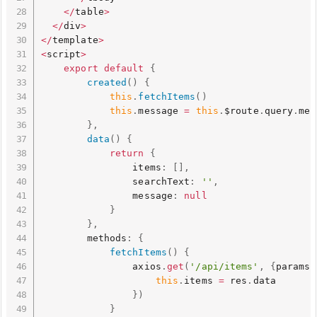
<
/
table
>
<
/
div
>
<
/
template
>
<
script
>
export
default
{
created
(
)
{
this
.
fetchItems
(
)
this
.
message 
=
this
.
$route
.
query
.
mes
}
,
data
(
)
{
return
{
                items
:
[
]
,
                searchText
:
''
,
                message
:
null
}
}
,
        methods
:
{
fetchItems
(
)
{
                axios
.
get
(
'/api/items'
,
{
params
:
this
.
items 
=
 res
.
data

}
)
}