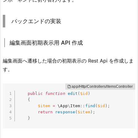
バックエンドの実装
編集画面初期表示用 API 作成
編集画面へ遷移した場合の初期表示の Rest Api を作成しま
す。
public
function
edit
(
$id
)
{
$item
=
 \
App
\
Item
:
:
find
(
$id
)
;
return
response
(
$item
)
;
}